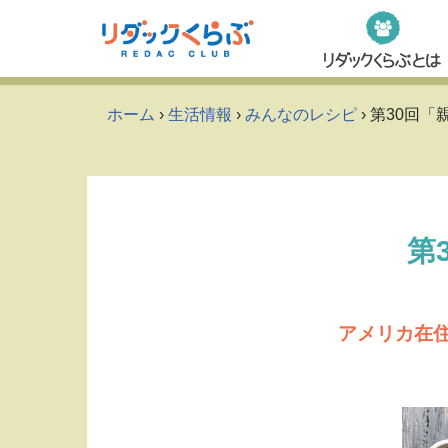
Skip
to
content
ホーム
›
生活情報
›
みんなのレシピ
› 第30回
第
アメリカ在