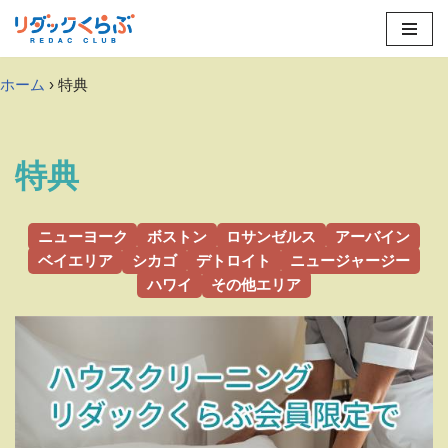
Skip
to
ホーム
› 特典
content
特典
ニューヨーク
ボストン
ロサンゼルス
アーバイン
ベイエリア
シカゴ
デトロイト
ニュージャージー
ハワイ
その他エリア