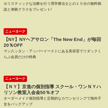
ホリスティックな治療を行う理学療法士との１５分の無料相
談と体験クラスをプレゼント!
ニューヨーク
【NY】NYヘアサロン「The New End」が毎回
20％OFF
マン八ッタン・アッパーイーストにある美容室でリダックく
らぶ会員だけの特典
ニューヨーク
【ＮＹ】京進の個別指導 スクール・ワンＮＹハ
リソン教室入会金50％オフ
オーダーメイド個別指導と定期的なカウンセリングで海外子
女をバックアップ