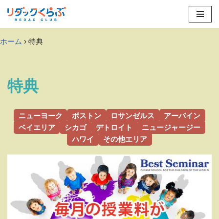
Skip
to
ホーム
› 特典
content
特典
ニューヨーク
ボストン
ロサンゼルス
アーバイン
ベイエリア
シカゴ
デトロイト
ニュージャージー
ハワイ
その他エリア