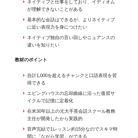
ネイティブと仕事をしており、イディオム
が理解できないことがある
基本的な会話はできるが、よりネイティブ
に近い表現力を身につけたい
ネイティブ独自の言い回しやニュアンスの
違いを知りたい
教材のポイント
合計1,000を超えるチャンクと口語表現を習
得できる
エビングハウスの忘却曲線に沿った復習サ
イクルで記憶に定着化
在米30年以上の元大手英会話スクール教務
主任が開発したから実践的
音声完結で1レッスン約15分なのでスキマ時
間に「ながら学習」ができる