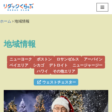
Skip
to
ホーム
› 地域情報
content
地域情報
ニューヨーク
ボストン
ロサンゼルス
アーバイン
ベイエリア
シカゴ
デトロイト
ニュージャージー
ハワイ
その他エリア
ウェストチェスター