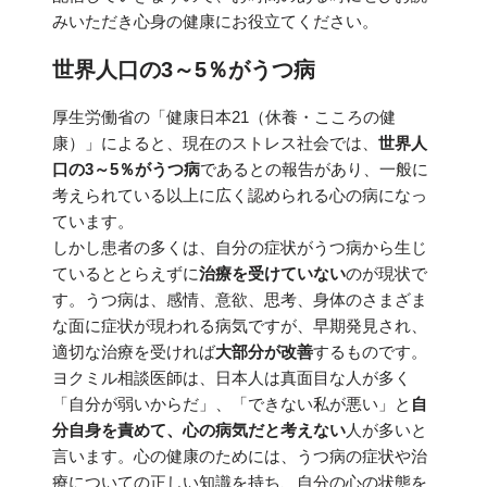
みいただき心身の健康にお役立てください。
世界人口の3～5％がうつ病
厚生労働省の「健康日本21（休養・こころの健
康）」によると、現在のストレス社会では、
世界人
口の3～5％がうつ病
であるとの報告があり、一般に
考えられている以上に広く認められる心の病になっ
ています。
しかし患者の多くは、自分の症状がうつ病から生じ
ているととらえずに
治療を受けていない
のが現状で
す。うつ病は、感情、意欲、思考、身体のさまざま
な面に症状が現われる病気ですが、早期発見され、
適切な治療を受ければ
大部分が改善
するものです。
ヨクミル相談医師は、日本人は真面目な人が多く
「自分が弱いからだ」、「できない私が悪い」と
自
分自身を責めて、心の病気だと考えない
人が多いと
言います。心の健康のためには、うつ病の症状や治
療についての正しい知識を持ち、自分の心の状態を