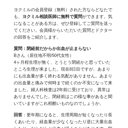
ヨクミルの会員登録（無料）された方ならどなたで
も、
ヨクミル相談医師に無料で質問
ができます。気
になることがある方は、ぜひ登録してご質問を送っ
てください。会員様からいただいた質問とドクター
の回答をご紹介します。
質問：閉経前だからか出血が止まらない
Bさん（居住地不明/50代女性）
4ヶ月程生理が無く、とうとう閉経かと思っていた
ところ生理が来ました。現在8日目ですが、あまり
にも出血量が多く終わる気配がありません。あまり
の出血量と痛みで何時まで続くのか不安になって来
ました。婦人科検査は2年前に受けており、異常は
ありませんでした。閉経前はこの様な事があると聞
いていますがこれ程酷いものなのでしょうか。
回答
：更年期になると、生理周期が短くなったり長
くあいたり、経血量が少なくなったり逆に大量出血