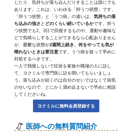
じたり、気持ちが落ち込んだりすることは誰にでも
あります。これは、いわゆる「抑うつ状態」です。
「抑うつ状態」と「うつ病」の違いは、
気持ちの落
ち込みの強さ
と
どのくらい続いているか
です。抑う
つ状態でも2、3日で回復するものや、運動や趣味な
どで気晴らしすることができるなら心配ありません
が、憂鬱な状態が
2週間上続き、何をやっても気が
晴れないときは要注意
です。うつ病を疑って早めに
対処するべきです。
一人で我慢しないで症状を家族や職場の人に話し
て、ヨクミルで専門医に話を聞いてもらいましょ
う。落ち込みが続くのは自分のせいではなくて病気
のせいなので、とにかく溜め込まないで早めに相談
してくださいね。
ヨクミルに無料会員登録する
医師への無料質問紹介