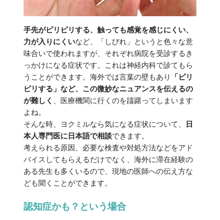
手先がピリピリする、触っても感覚を感じにくい、
力が入りにくい
など、「しびれ」というと色々な意
味合いで使われますが、それぞれ病院を受診するき
っかけになる症状です。これは神経内科で診てもら
うことができます。海外では言葉の壁もあり
「ピリ
ピリする」など、この微妙なニュアンスを伝えるの
が難しく
、医療機関に行くのを躊躇ってしまいます
よね。
そんな時、ヨクミルなら気になる症状について、
日
本人専門医に日本語で相談
できます。
考えられる原因、必要な検査や対処方法などをアド
バイスしてもらえるだけでなく、海外に滞在経験の
ある先生も多くいるので、現地の医師への伝え方な
ども聞くことができます。
認知症かも？という場合