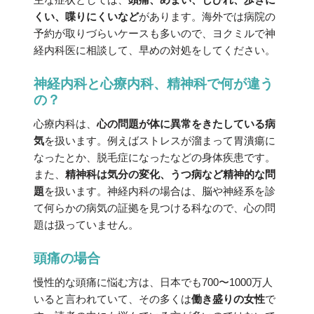
くい、喋りにくいなど
があります。海外では病院の
予約が取りづらいケースも多いので、ヨクミルで神
経内科医に相談して、早めの対処をしてください。
神経内科と心療内科、精神科で何が違う
の？
心療内科は、
心の問題が体に異常をきたしている病
気
を扱います。例えばストレスが溜まって胃潰瘍に
なったとか、脱毛症になったなどの身体疾患です。
また、
精神科は気分の変化、うつ病など精神的な問
題
を扱います。神経内科の場合は、脳や神経系を診
て何らかの病気の証拠を見つける科なので、心の問
題は扱っていません。
頭痛の場合
慢性的な頭痛に悩む方は、日本でも700〜1000万人
いると言われていて、その多くは
働き盛りの女性
で