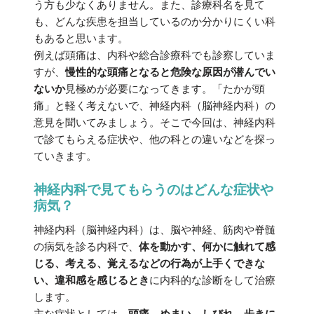
う方も少なくありません。また、診療科名を見て
も、どんな疾患を担当しているのか分かりにくい科
もあると思います。
例えば頭痛は、内科や総合診療科でも診察していま
すが、
慢性的な頭痛となると危険な原因が潜んでい
ないか
見極めが必要になってきます。「たかが頭
痛」と軽く考えないで、神経内科（脳神経内科）の
意見を聞いてみましょう。そこで今回は、神経内科
で診てもらえる症状や、他の科との違いなどを探っ
ていきます。
神経内科で見てもらうのはどんな症状や
病気？
神経内科（脳神経内科）は、脳や神経、筋肉や脊髄
の病気を診る内科で、
体を動かす、何かに触れて感
じる、考える、覚えるなどの行為が上手くできな
い、違和感を感じるとき
に内科的な診断をして治療
します。
主な症状としては、
頭痛、めまい、しびれ、歩きに