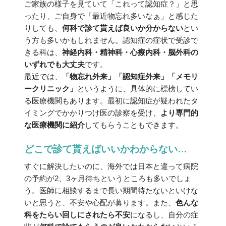
ご家族の様子を見ていて「これって認知症？」と思
ったり、ご自身で「最近物忘れ多いなぁ」と感じた
りしても、
何科で診て貰えば良いか分からない
とい
う方も多いかもしれません。認知症の症状で受診で
きる科は、
神経内科・精神科・心療内科・脳外科の
いずれでも大丈夫
です。
最近では、
「物忘れ外来」「認知症外来」「メモリ
ークリニック」
というように、具体的に標榜してい
る医療機関もあります。最初に認知症が疑われたタ
イミングでかかりつけ医の診察を受け、
より専門的
な医療機関に紹介
してもらうこともできます。
どこで診て貰えばいいかわからない…
すぐに解決したいのに、海外では日本と違って病院
の予約が2、3ヶ月待ちというところも多いでしょ
う。医師に相談するまで長い期間待たないといけな
いと思うと、不安や心配が募ります。また、
色んな
科をたらい回しにされたら不安
になるし、自分の症