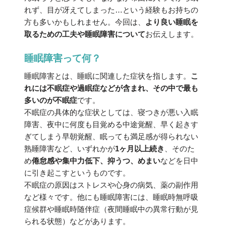
れず、目が冴えてしまった…という経験もお持ちの
方も多いかもしれません。今回は、
より良い睡眠を
取るための工夫や睡眠障害について
お伝えします。
睡眠障害って何？
睡眠障害とは、睡眠に関連した症状を指します。
こ
れには不眠症や過眠症などが含まれ、その中で最も
多いのが不眠症
です。
不眠症の具体的な症状としては、寝つきが悪い入眠
障害、夜中に何度も目覚める中途覚醒、早く起きす
ぎてしまう早朝覚醒、眠っても満足感が得られない
熟睡障害など、いずれかが
1ヶ月以上続き
、そのた
め
倦怠感や集中力低下、抑うつ、めまい
などを日中
に引き起こすというものです。
不眠症の原因はストレスや心身の病気、薬の副作用
など様々です。他にも睡眠障害には、睡眠時無呼吸
症候群や睡眠時随伴症（夜間睡眠中の異常行動が見
られる状態）などがあります。