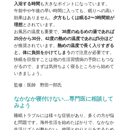
入浴する時間
も大きなポイントになっています。
午前中や午後の早い時間に入っても、眠りへの高い
効果はありません。
夕方もしくは眠る2〜3時間前が
理想
とされています。
お風呂の温度も重要で、
38度のぬるめの湯であれば
25分から30分、42度の熱めの温度であれば5分ほど
が推奨されています。
熱めの温度で長く入りすぎる
と、体に負担をかけてしまう
ので注意が必要です。
快眠を目指すことは他の生活習慣病の予防にもつな
がるので、まずは気持ちよく寝るところから始めて
いきましょう。
監修：医師 野田一郎氏
なかなか寝付けない…専門医に相談して
みよう
睡眠トラブルには様々な症状があり、多くの方が悩
む問題です。海外生活を始めたばかりで、なかなか
生活リズムが整わない、他国とやりとりをするため