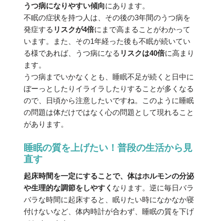
うつ病になりやすい傾向
にあります。
不眠の症状を持つ人は、その後の3年間のうつ病を
発症する
リスクが4倍
にまで高まることがわかって
います。また、その1年経った後も不眠が続いてい
る様であれば、うつ病になる
リスクは40倍
に高まり
ます。
うつ病までいかなくとも、睡眠不足が続くと日中に
ぼーっとしたりイライラしたりすることが多くなる
ので、日頃から注意したいですね。このように睡眠
の問題は体だけではなく心の問題として現れること
があります。
睡眠の質を上げたい！普段の生活から見
直す
起床時間を一定にすることで、体はホルモンの分泌
や生理的な調節をしやすく
なります。逆に毎日バラ
バラな時間に起床すると、眠りたい時になかなか寝
付けないなど、体内時計が合わず、睡眠の質を下げ