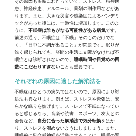
その原因も多岐にわたっていて、ストレス、精神疾
患、神経疾患、アルコール、薬剤の副作用などがあ
ります。また、大きな災害や感染症によるパンデミ
ックがあった後には、一過性に増加します。このよ
うに、
不眠症は誰もがなる可能性がある病気
です。
前述の通り、不眠症は「不眠」そのものだけでな
く、「日中に不調が出ること」が問題です。眠りが
浅く感じられても、昼間の生活に支障がなければ不
眠症とは診断されないので、
睡眠時間や目覚めの回
数にこだわりすぎない
ことも重要です。
それぞれの原因に適した解消法を
不眠症はひとつの病気ではないので、原因により対
処法も異なります。例えば、ストレスや緊張は、安
らかな眠りを妨げます。ストレスで不眠になってい
ると感じるなら、音楽や読書、スポーツ、友人との
会食など、
自分に合った解消法で気分転換
をはか
り、ストレスを溜めないようにしましょう。また、
睡眠前に副交感神経を活発にすることは、睡眠の質