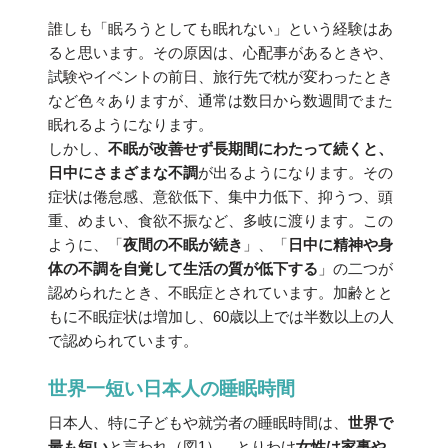
誰しも「眠ろうとしても眠れない」という経験はあ
ると思います。その原因は、心配事があるときや、
試験やイベントの前日、旅行先で枕が変わったとき
など色々ありますが、通常は数日から数週間でまた
眠れるようになります。
しかし、
不眠が改善せず長期間にわたって続くと、
日中にさまざまな不調
が出るようになります。その
症状は倦怠感、意欲低下、集中力低下、抑うつ、頭
重、めまい、食欲不振など、多岐に渡ります。この
ように、「
夜間の不眠が続き
」、「
日中に精神や身
体の不調を自覚して生活の質が低下する
」の二つが
認められたとき、不眠症とされています。加齢とと
もに不眠症状は増加し、60歳以上では半数以上の人
で認められています。
世界一短い日本人の睡眠時間
日本人、特に子どもや就労者の睡眠時間は、
世界で
最も短い
と言われ（図1）、とりわけ
女性は家事や