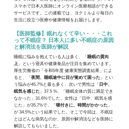
スマホで日本人医師にオンライン医療相談ができる
サービスです。この連載では、ヨクミルより毎日の
生活に役立つ医療や健康情報をお届けします。
【医師監修】眠れなくて辛い・・・これ
って不眠症？ 日本人に多い不眠症の原因
と解消法を医師が解説
睡眠に悩みを抱えている人は多く、「
睡眠の質向
上
」という寝具や健康食品が注目を集めています。
厚生労働省の「令和5年度 健康実態調査結果」によ
ると、「
夜間、睡眠途中に目が覚めて困った
」とい
う悩みが45.7%と最も多く、次いで男性は「
日中、
眠気を感じた
」37.5 %、「睡眠全体の質に満足でき
なかった」31.6%でした。女性は「日中、眠気を感
じた」が35.7%で、「
寝付きに、時間がかかった
」
が 34.5%という結果でした。そこで今回は、不眠症
とはどんな病気なのか、原因や解消法などを医師に
解説してもらいました。