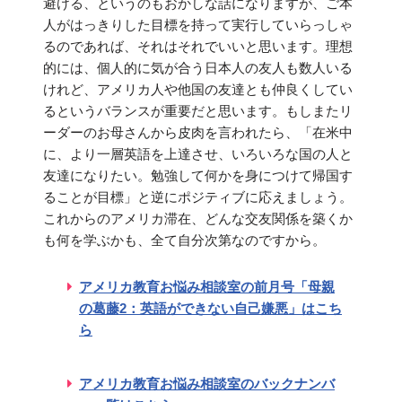
避ける、というのもおかしな話になりますが、ご本
人がはっきりした目標を持って実行していらっしゃ
るのであれば、それはそれでいいと思います。理想
的には、個人的に気が合う日本人の友人も数人いる
けれど、アメリカ人や他国の友達とも仲良くしてい
るというバランスが重要だと思います。もしまたリ
ーダーのお母さんから皮肉を言われたら、「在米中
に、より一層英語を上達させ、いろいろな国の人と
友達になりたい。勉強して何かを身につけて帰国す
ることが目標」と逆にポジティブに応えましょう。
これからのアメリカ滞在、どんな交友関係を築くか
も何を学ぶかも、全て自分次第なのですから。
アメリカ教育お悩み相談室の前月号「母親
の葛藤2：英語ができない自己嫌悪」はこち
ら
アメリカ教育お悩み相談室のバックナンバ