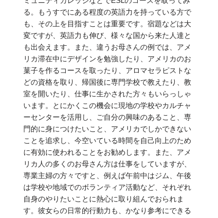
ミュニティカレッジなどでESLのコースを取ってみ
る。もうすでにある程度の英語力を持っている方で
も、その上を目指すことは重要です。宿題などは大
変ですが、英語力も伸び、様々な国から来た人達と
も出会えます。また、違うお母さんの例では、アメ
リカ滞在中にデザインを勉強したり、アメリカのお
菓子を作るコースを取ったり、アロマセラピストな
どの資格を取り、帰国後に専門学校で教えたり、教
室を開いたり、仕事に生かされた方々もいらっしゃ
います。とにかくこの機会に現地の学校やカルチャ
ーセンターを活用し、ご自分の興味のあること、専
門的に身につけたいこと、アメリカでしかできない
ことを追求し、今空いている時間を自己向上のため
に有効に使われることをお勧めします。また、アメ
リカ人の多くのお母さん方は仕事をしていますが、
専業主婦の方々ですと、例えば午前中はジム、午後
は学校や地域でのボランティア活動など、それぞれ
自身のやりたいことに熱心に取り組んでおられま
す。彼女らの日常的行動力も、かなり参考にできる