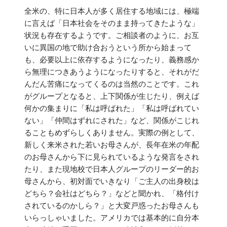
全米の、特に日本人が多く居住する地域には、極端
に言えば「日本社会をそのまま持ってきたような」
状況も存在するようです。ご相談者のように、お互
いに異国の地で助け合おうという所から始まって
も、必要以上に依存するようになったり、義務感か
ら無理につきあうようになったりすると、それがだ
んだん苦痛になってくるのは当然のことです。これ
がグループとなると、上下関係が生じたり、例えば
何かの集まりに「私は呼ばれた」「私は呼ばれてい
ない」「仲間はずれにされた」など、関係がこじれ
ることもめずらしくありません。実際の例として、
新しく来米された若いお母さんが、長年在米の年配
のお母さんから下に見られているような発言をされ
たり、また現地校で日本人グループのリーダー的お
母さんから、初対面でいきなり「ご主人の出身校は
どちら？会社はどちら？」などと聞かれ、「格付け
されているのかしら？」と大変戸惑ったお母さんも
いらっしゃいました。アメリカでは基本的に自分本