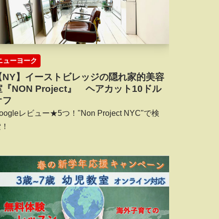
ニューヨーク
【NY】イーストビレッジの隠れ家的美容
室『NON Project』 ヘアカット10ドル
オフ
oogleレビュー★5つ！"Non Project NYC"で検
索！