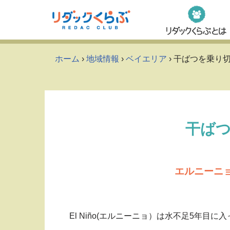
Skip
to
content
ホーム
›
地域情報
›
ベイエリア
› 干ばつを乗り
干ば
エルニーニ
El Niño(エルニーニョ）は水不足5年