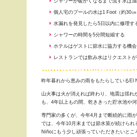
シャワーが暖かくなるまで流す水は溜
個人宅のプールの水は1 Foot（約
水漏れを発見したら5日以内に修理す
シャワーの時間を5分間短縮する
ホテルはゲストに節水に協力する機会
レストランでは飲み水はリクエストが
昨年暮れから恵みの雨をもたらしているEl 
山火事は火が消えれば終わり、地震は揺れ
も、4年以上もの間、乾ききった貯水池や
専門家の多くが、今年4月まで断続的に雨
では、今年10月末までは節水策が続けられ
Niñoにもう少し頑張っていただきたいとこ