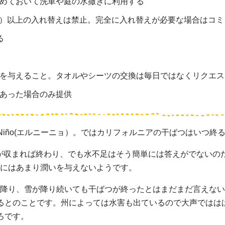
めておいて洗車や庭の水撒きに利用する
30㎝）以上の入れ替えは禁止。完全に入れ替えが必要な場合はコ
る
を与えること。タオルやシーツの交換は毎日ではなくリクエス
あった場合のみ提供
Niño(エルニーニョ）。ではカリフォルニアの干ばつはいつ終
が収まれば終わり、でも水不足はそう簡単には答えがでないの
河にはあまり潤いを与えないようです。
が降り、雪が降り続いても干ばつが終ったとはまだまだ言えな
るとのことです。州によっては水害も出ているので大声ではは
ろです。