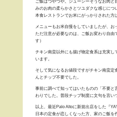
ご飯はつやつや。ジューシーそうなお肉と
みのお肉の柔らかさとツユダクな感じにつ
本食レストランでお米にがっかりされた方
メニューもお米自慢をしていましたが、お
ただ注意が必要なのは、ご飯お変わり自由で
す）
チキン南蛮以外にも揚げ物定食系は充実し
います。
そして気になるお値段ですがチキン南蛮定食
んとチップ不要でした。
事前に調べて知ってはいたものの「不要と
わりでした。普段チップ制度に文句を言い
以上、最近Palo Altoに新規出店をした『
日本の定食が恋しくなった方、家のご飯を