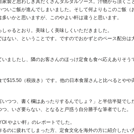
自家製と思わしき具だくさんタルタルソース。汁物から頂くこ
いついご飯が進んでしまいました。そして何よりもこのご飯（
は多いかと思いますが、このやよい軒は違うと思います。
っしゃるとおり。美味しく美味しくいただきました。
はない、ということです。ですのでおかずとのペース配分は大事
ていましたし、隣のお客さんのほっけ定食も食べ応えありそう
で$15.50（税抜き）です。他の日本食屋さんと比べるとや
言いつつ、書く欄はあったりするんでしょ？」と半信半疑でし
つつ、いざ要らない、となると戸惑う自分勝手な筆者でした。
YAYOI やよい軒』のレポートでした。
作るのに疲れてしまった方、定食文化を海外の方に紹介したい