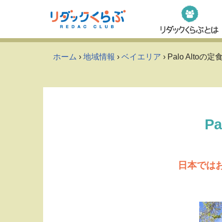
Skip
to
content
ホーム
›
地域情報
›
ベイエリア
› Palo Alto
P
日本では