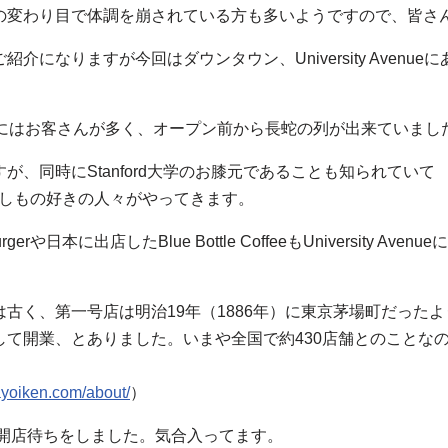
の変わり目で体調を崩されている方も多いようですので、皆さ
ご紹介になりますが今回はダウンタウン、University Avenu
店にはお客さんが多く、オープン前から長蛇の列が出来ていまし
ますが、同時にStanford大学のお膝元であることも知られていて
客や新しもの好きの人々がやってきます。
rや日本に出店したBlue Bottle CoffeeもUniversity 
古く、第一号店は明治19年（1886年）に東京茅場町だった
して開業、とありました。いまや全国で約430店舗とのことな
ayoiken.com/about/
）
て開店待ちをしました。気合入ってます。