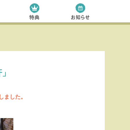
軒」
しました。