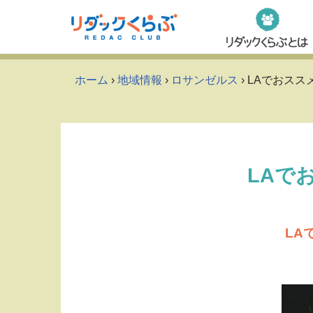
Skip
to
content
ホーム
›
地域情報
›
ロサンゼルス
› LAでおス
LAで
LAで