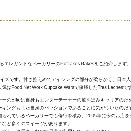
est地区にあるエレガントなベーカリーのHotcakes Bakesをご
サイズです。甘さ控えめでアイシングの部分が柔らかく、日本
 Net Work Cupcake Warsで優勝したTres Lechesで
ーのElfieは自身もエンターテーナーの道を進みキャリアのた
ーキングもまた自身のパッションであることに気がついたのだ
られているベーカリーでも修行を積み、2005年に今のお店
キなど多くのスイーツがあります。