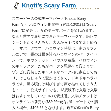
Knott’s Scary Farm
スヌーピーの公式テーマパーク”Knott’s Berry
Farm”が、ハロウィン期間中（9/21-10/31) は”Scary
Farm”に変身し、夜のテーマパークを楽しめます。
なんと世界で最初にできたテーマパークで、絶叫マ
シーンもたくさんあり、大人から子供まで楽しめる
テーマパークです。ハロウィン時期は、南カリフォ
ルニアで一番の規模を誇るハロウィンのパークイベ
ントで、ホウンテッド・ハウスや迷路、ハロウィン
のキャラクターたちがパークを悪夢へと変えます。
ゾンビに変装したキャストがパーク内に点在してお
り、そこらじゅうで驚かせてきて、ドキドキハラハ
ラです。帰る頃には叫びすぎて声が枯れてしまう人
も・・・。公式サイトでも、13歳以下は入場は入場
はおすすめしていないので要注意。入場チケットは
オンラインの前売り($59.99~)がお得！ゲートでの購
入の場合、$109.99 となります。通常のKnott’s Berry