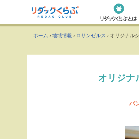
Skip
to
content
ホーム
›
地域情報
›
ロサンゼルス
› オリジナル
オリジナ
バ