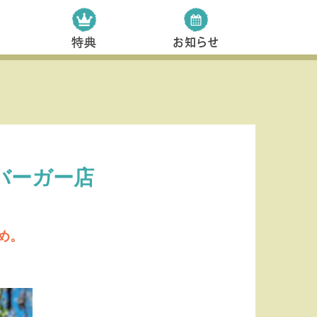
バーガー店
め。