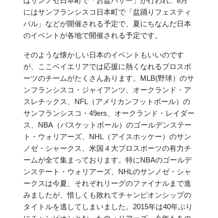
はサンノゼ日本町で「お盆バザー」が行われ、8月
にはサンフランシスコ日本町で「盆踊りフェスティ
バル」などが開催される予定で、夏にちなんだ日本
のイベントが各地で開催される予定です。
そのような懐かしい日本のイベントもいいのです
が、ここベイエリアでは応援に熱くなれるプロスポ
ーツのチームがたくさんあります。MLB(野球）のサ
ンフランシスコ・ジャイアンツ、オークランド・ア
スレチックス、NFL（アメリカンフットボール）の
サンフランシスコ・49ers、オークランド・レイダー
ス、NBA（バスケットボール）のゴールデンステー
ト・ウォリアーズ、NHL（アイスホッケー）のサン
ノゼ・シャークス、米国４大プロスポーツの有力チ
ームが全て集まっております。特にNBAのゴールデ
ンステート・ウォリアーズ、NHLのサンノゼ・シャ
ークスは今夏、それぞれリーグのファイナルまで進
みましたが、惜しくも敗れてチャンピオンシップの
タイトルを逃してしまいました。2015年は40年ぶり