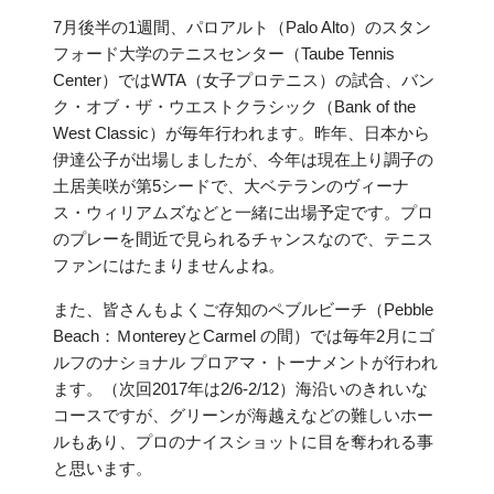
7月後半の1週間、パロアルト（Palo Alto）のスタン
フォード大学のテニスセンター（Taube Tennis
Center）ではWTA（女子プロテニス）の試合、バン
ク・オブ・ザ・ウエストクラシック（Bank of the
West Classic）が毎年行われます。昨年、日本から
伊達公子が出場しましたが、今年は現在上り調子の
土居美咲が第5シードで、大ベテランのヴィーナ
ス・ウィリアムズなどと一緒に出場予定です。プロ
のプレーを間近で見られるチャンスなので、テニス
ファンにはたまりませんよね。
また、皆さんもよくご存知のペブルビーチ（Pebble
Beach：ＭontereyとCarmel の間）では毎年2月にゴ
ルフのナショナル プロアマ・トーナメントが行われ
ます。（次回2017年は2/6-2/12）海沿いのきれいな
コースですが、グリーンが海越えなどの難しいホー
ルもあり、プロのナイスショットに目を奪われる事
と思います。