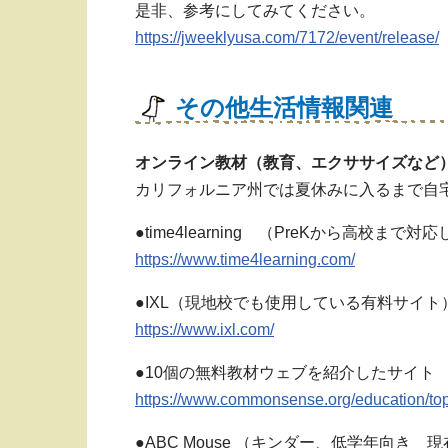
是非、参考にしてみてください。
https://jweeklyusa.com/7172/event/release/
その他生活情報関連
オンライン教材（教育、エクササイズなど
カリフォルニア州では夏休みに入るまで自
●time4learning （PreKから高校
https://www.time4learning.com/
●IXL（現地校でも使用している有料サイト
https://www.ixl.com/
●10個の無料教材ウェブを紹介したサイト
https://www.commonsense.org/education/top-
●ABC Mouse （キンダー、低学年向き 