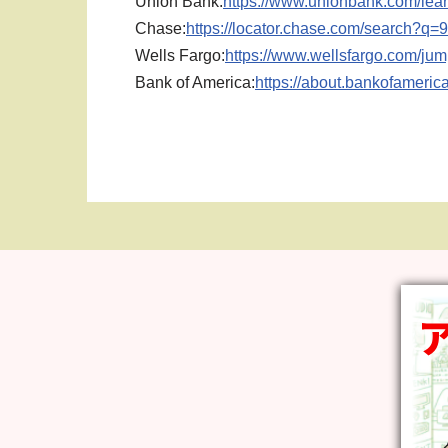
Union Bank:
https://www.unionbank.com/lear
Chase:
https://locator.chase.com/search?q=
Wells Fargo:
https://www.wellsfargo.com/jum
Bank of America:
https://about.bankofameric