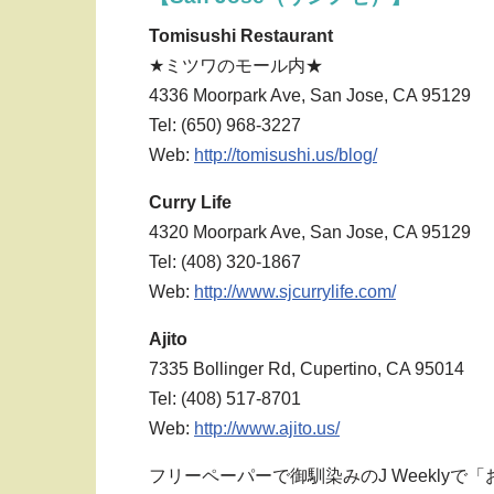
Tomisushi Restaurant
★ミツワのモール内★
4336 Moorpark Ave, San Jose, CA 95129
Tel: (650) 968-3227
Web:
http://tomisushi.us/blog/
Curry Life
4320 Moorpark Ave, San Jose, CA 95129
Tel: (408) 320-1867
Web:
http://www.sjcurrylife.com/
Ajito
7335 Bollinger Rd, Cupertino, CA 95014
Tel: (408) 517-8701
Web:
http://www.ajito.us/
フリーペーパーで御馴染みのJ Weekl