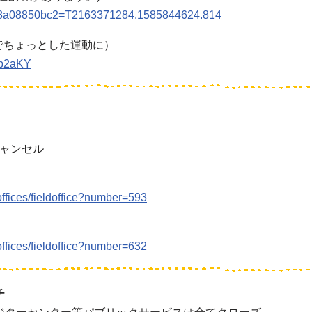
?8a08850bc2=T2163371284.1585844624.814
 （ご家族でちょっとした運動に）
Lb2aKY
キャンセル
offices/fieldoffice?number=593
offices/fieldoffice?number=632
チ