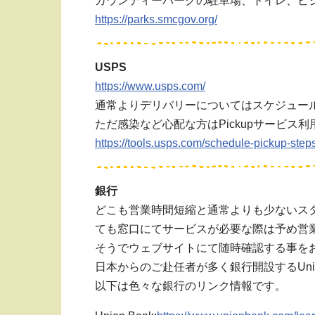
カウンティーパークの駐車場、トイレ、ビ
https://parks.smcgov.org/
USPS
https://www.usps.com/
通常よりデリバリーについてはスケジュー
ただ感染など心配な方はPickupサービス
https://tools.usps.com/schedule-pickup-step
銀行
どこも営業時間短縮と通常よりも少ないス
ても窓口にてサービスが必要な際は予め営業時
そうでウェブサイトにて随時確認する事を
日本からのご赴任者が多く銀行開設するUnion
以下は色々な銀行のリンク情報です。