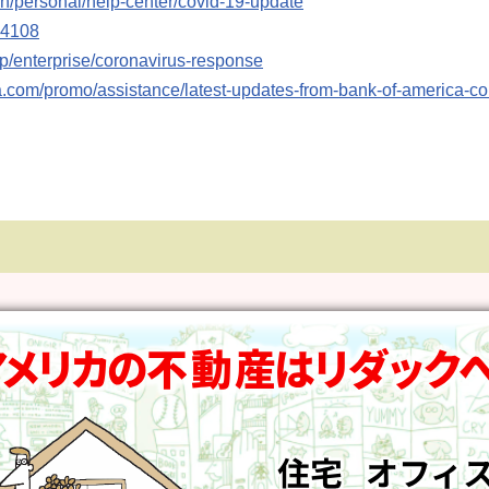
n/personal/help-center/covid-19-update
94108
p/enterprise/coronavirus-response
a.com/promo/assistance/latest-updates-from-bank-of-america-co